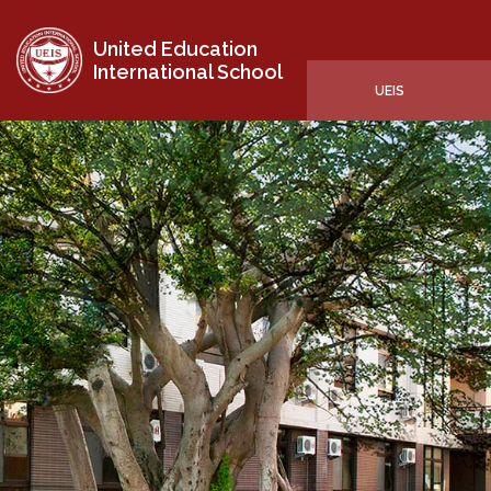
United Education
International School
UEIS