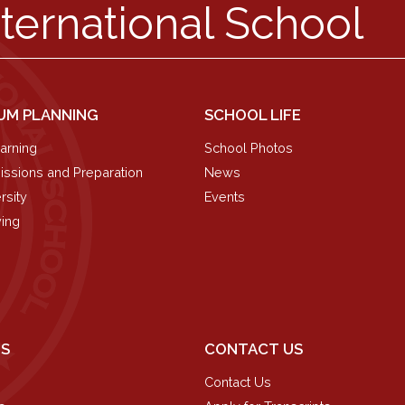
nternational School
UM PLANNING
SCHOOL LIFE
arning
School Photos
ssions and Preparation
News
rsity
Events
ving
NS
CONTACT US
Contact Us