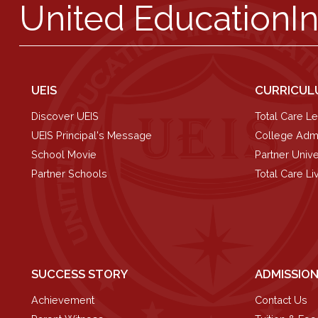
United Education
I
UEIS
CURRICUL
Discover UEIS
Total Care Le
UEIS Principal's Message
College Admi
School Movie
Partner Unive
Partner Schools
Total Care Li
SUCCESS STORY
ADMISSIO
Achievement
Contact Us