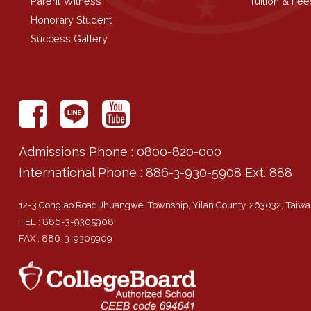
Parent Witness
Tuition & Fee
Honorary Student
Success Gallery
Admissions Phone
: 0800-820-000
International Phone
: 886-3-930-5908 Ext. 888
12-3 Gonglao Road Jhuangwei Township, Yilan County, 263032, Taiwan
TEL
: 886-3-9305908
FAX
: 886-3-9305909