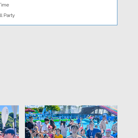
Time
l Party