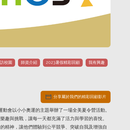
訪校園
師資介紹
2023暑假精彩回顧
我有興趣
movie
分享屬於我們的精彩回顧影片
小小運動會以小小奧運的主題舉辦了一場全美夏令營活動。
的樂趣與挑戰，讓每一天都充滿了活力與學習的喜悅。
動的精神，讓他們體驗到公平競爭、突破自我及增強自