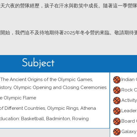
七天六夜的營隊經歷，孩子在汗水與歡笑中成長。隨著這一季營
。
開始，我們迫不及待地期待著2025年冬令營的來臨。敬請期
Subject
: The Ancient Origins of the Olympic Games,
Indian
istory, Olympic Opening and Closing Ceremonies
Rock C
e Olympic Flame
Activit
 of Different Countries, Olympic Rings, Athena
Leader
Education: Basketball, Badminton, Rowing
Board
Galaxy