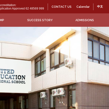
creditation:
中文
CONTACT US
Calendar
Application Approved 62 48569 999
MP
SUCCESS STORY
ADMISSIONS