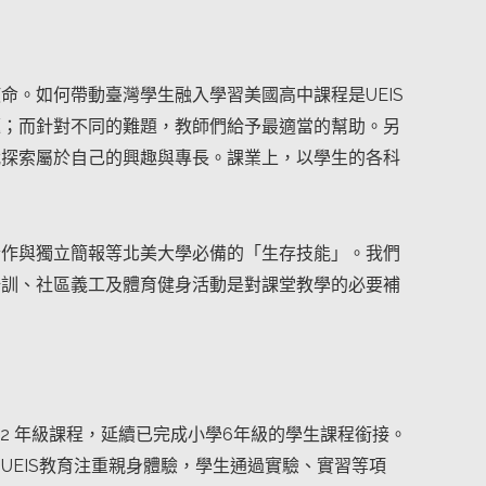
。如何帶動臺灣學生融入學習美國高中課程是UEIS
題；而針對不同的難題，教師們給予最適當的幫助。另
我探索屬於自己的興趣與專長。課業上，以學生的各科
合作與獨立簡報等北美大學必備的「生存技能」。我們
培訓、社區義工及體育健身活動是對課堂教學的必要補
供美國中學 G7-G12 年級課程，延續已完成小學6年級的學生課程銜接。
EIS教育注重親身體驗，學生通過實驗、實習等項