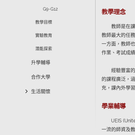
G9-G12
教學理念
教學目標
教師是在課
教師最大的任
實驗教育
一方面，教師
潛能探索
作業、考試成
升學輔導
經驗豐富
合作大學
的課程廣泛，
充，課內外學
生活關懷
學業輔導
UEIS (U
一流的師資及教