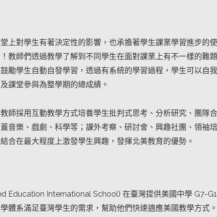
堂上對學生有著決定性的影響，也承擔著學生課業學習進步的使命
務！教師們透過教學了解到不同學生在面對課業上有不一樣的難
也鼓勵學生自動自發學習，透過有系統的學習過程，學生可以自
績及課堂參與為整學期的總成績。
的教師採用互動教學方式培養學生批判式思考、分析研究、團隊
涵蓋音樂、戲劇、科學等；課外考察、研討會、興趣社團、領袖
習結合在最大程度上激發學生興趣，發揮北美教育的優勢。
nited Education International School) 在臺灣提
學體系滿足臺灣學生的需求，幫助他們快速適應美國教學方式。U