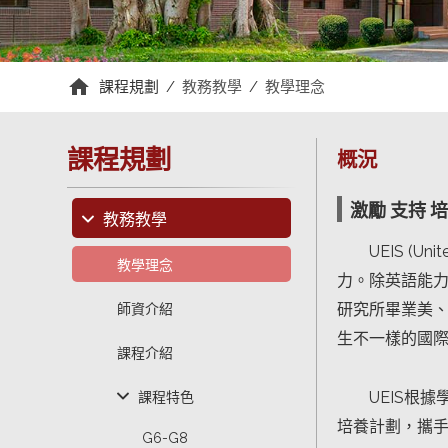
課程規劃
/
教務教學
/
教學理念
課程規劃
概況
激勵 支持 
教務教學
UEIS (U
教學理念
力。除英語能力
研究所畢業美
師資介紹
生不一樣的國
課程介紹
UEIS根
課程特色
培養計劃，攜
G6-G8