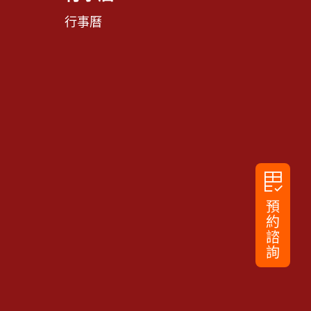
行事曆
rubric
預
約
諮
詢