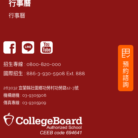
行事曆
行事曆
rubric
預
招生專線
: 0800-820-000
約
國際招生
: 886-3-930-5908 Ext. 888
諮
詢
263032 宜蘭縣壯圍鄉功勞村功勞路12-3號
機構總機
: 03-9305908
傳真專線
: 03-9305909