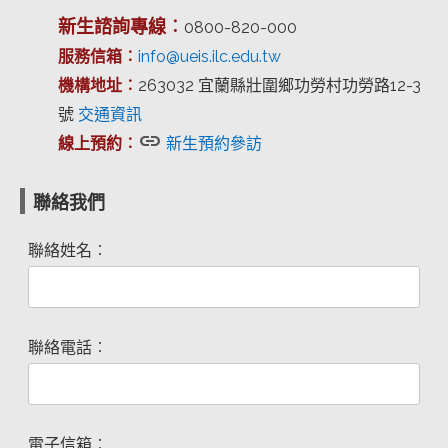
新生諮詢專線︰
0800-820-000
服務信箱︰
info@ueis.ilc.edu.tw
機構地址︰
263032 宜蘭縣壯圍鄉功勞村功勞路12-3
號
交通資訊
link
線上預約︰
新生預約參訪
聯絡我們
聯絡姓名︰
聯絡電話︰
電子信箱︰