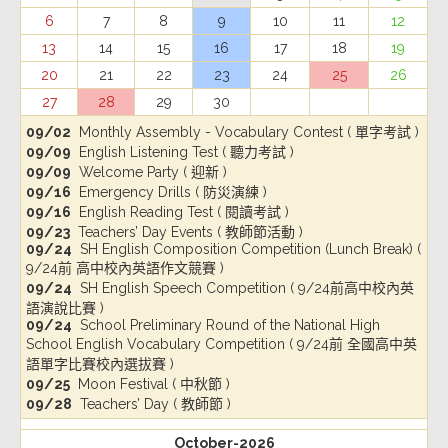
6
7
8
9
10
11
12
13
14
15
16
17
18
19
20
21
22
23
24
25
26
27
28
29
30
09/02
Monthly Assembly - Vocabulary Contest ( 單字考試 )
09/09
English Listening Test ( 聽力考試 )
09/09
Welcome Party ( 迎新 )
09/16
Emergency Drills ( 防災演練 )
09/16
English Reading Test ( 閱讀考試 )
09/23
Teachers’ Day Events ( 教師節活動 )
09/24
SH English Composition Competition (Lunch Break) (
9/24前 高中校內英語作文競賽 )
09/24
SH English Speech Competition ( 9/24前高中校內英
語演說比賽 )
09/24
School Preliminary Round of the National High
School English Vocabulary Competition ( 9/24前 全國高中英
語單字比賽校內選拔賽 )
09/25
Moon Festival ( 中秋節 )
09/28
Teachers’ Day ( 教師節 )
October-2026