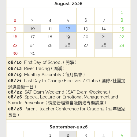
August-2026
1
2
3
4
5
6
7
8
9
10
11
12
13
14
15
16
17
18
19
20
21
22
23
24
25
26
27
28
29
30
31
08/10
First Day of School ( 開學 )
08/12
River Tracing ( 溯溪 )
08/19
Monthly Assembly ( 每月集會 )
08/21
Last Day to Change Electives / Clubs ( 選修/社團加
退選最後一日 )
08/22
SAT Exam Weekend ( SAT Exam Weekend )
08/26
Special Lecture on Emotional Management and
Suicide Prevention ( 情緒管理暨自殺防治專題講座 )
08/28
Parent- teacher Conference for Grade 12 ( 12年級家
長會 )
September-2026
1
2
3
4
5