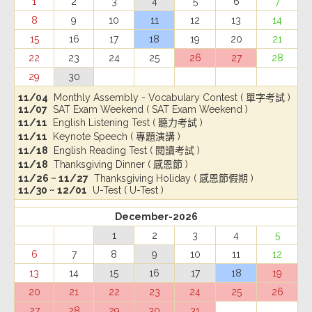
1
2
3
4
5
6
7
8
9
10
11
12
13
14
15
16
17
18
19
20
21
22
23
24
25
26
27
28
29
30
11/04
Monthly Assembly - Vocabulary Contest ( 單字考試 )
11/07
SAT Exam Weekend ( SAT Exam Weekend )
11/11
English Listening Test ( 聽力考試 )
11/11
Keynote Speech ( 專題演講 )
11/18
English Reading Test ( 閱讀考試 )
11/18
Thanksgiving Dinner ( 感恩節 )
11/26 ~ 11/27
Thanksgiving Holiday ( 感恩節假期 )
11/30 ~ 12/01
U-Test ( U-Test )
December-2026
1
2
3
4
5
6
7
8
9
10
11
12
13
14
15
16
17
18
19
20
21
22
23
24
25
26
27
28
29
30
31