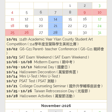
1
2
3
4
5
6
7
8
9
10
11
12
13
14
15
16
17
18
19
20
21
22
23
24
25
26
27
28
29
30
31
10/01
114th Academic Year Yilan County Student Art
Competition ( 114學年度宜蘭縣學生美術比賽 )
10/02
G6-G11 Parent- teacher Conference ( G6-G11 親師會
)
10/03
SAT Exam Weekend ( SAT Exam Weekend )
10/06 ~ 10/08
Midterm Exams ( 期中考 )
10/09 ~ 10/10
National Day ( 國慶日 )
10/14
Halloween Decoration ( 萬聖節佈置 )
10/14
Mini U-Test ( Mini U-Test )
10/17
PSAT Test ( PSAT 測驗 )
10/21
College Counseling Seminar ( 國外升學輔導座談會 )
10/25 ~ 10/26
Taiwan Retrocession Day ( 光復節 )
10/28
Halloween Activities ( 萬聖節活動 )
November-2026