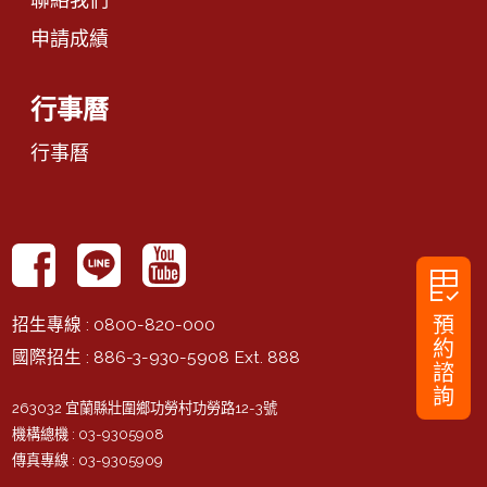
申請成績
行事曆
行事曆
rubric
預
招生專線
: 0800-820-000
約
國際招生
: 886-3-930-5908 Ext. 888
諮
詢
263032 宜蘭縣壯圍鄉功勞村功勞路12-3號
機構總機
: 03-9305908
傳真專線
: 03-9305909