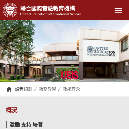
menu
聯合國際實驗教育機構
United Education International School
課程規劃
/
教務教學
/
教學理念
概況
激勵 支持 培養