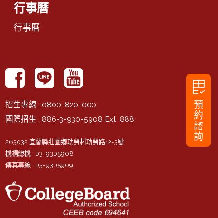
行事曆
行事曆
rubric
預
招生專線
: 0800-820-000
約
國際招生
: 886-3-930-5908 Ext. 888
諮
詢
263032 宜蘭縣壯圍鄉功勞村功勞路12-3號
機構總機
: 03-9305908
傳真專線
: 03-9305909