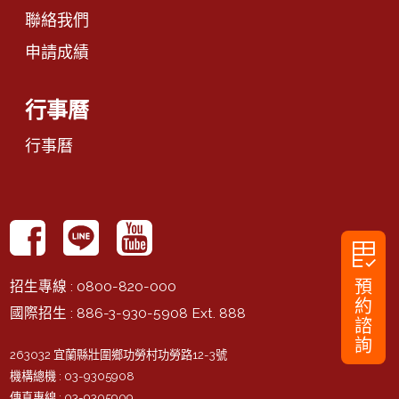
聯絡我們
申請成績
行事曆
行事曆
rubric
預
招生專線
: 0800-820-000
約
國際招生
: 886-3-930-5908 Ext. 888
諮
詢
263032 宜蘭縣壯圍鄉功勞村功勞路12-3號
機構總機
: 03-9305908
傳真專線
: 03-9305909