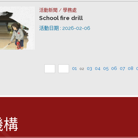
活動新聞 / 學務處
School fire drill
活動日期 : 2026-02-06
01
03
04
05
06
07
08
02
機構