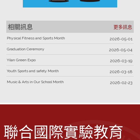
相關訊息
更多訊息
Physical Fitness and Sports Month
2026-05-01
Graduation Ceremony
2026-05-04
Yilan Green Expo
2026-03-19
Youth Sports and safety Month
2026-03-18
Music & Arts in Our School Month
2026-02-23
聯合國際實驗教育