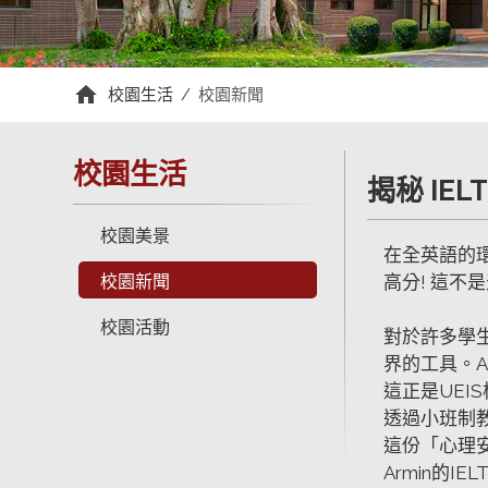
校園生活
/
校園新聞
校園生活
揭秘 IEL
校園美景
在全英語的環
校園新聞
高分! 這
校園活動
對於許多學生
界的工具。
這正是UE
透過小班制
這份「心理
Armin的