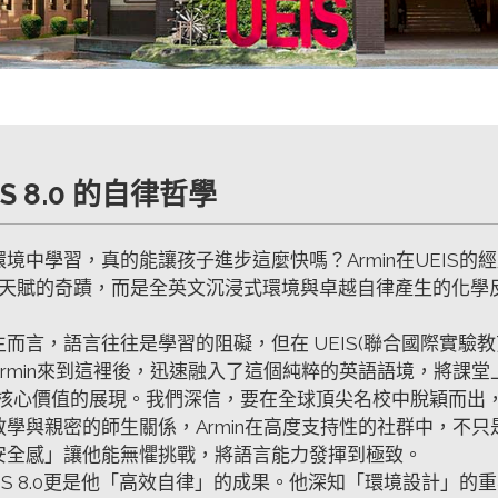
TS 8.0 的自律哲學
境中學習，真的能讓孩子進步這麼快嗎？Armin在UEIS的經歷給
不是天賦的奇蹟，而是全英文沉浸式環境與卓越自律產生的化學
而言，語言往往是學習的阻礙，但在 UEIS(聯合國際實驗
Armin來到這裡後，迅速融入了這個純粹的英語語境，將課
IS核心價值的展現。我們深信，要在全球頂尖名校中脫穎而
教學與親密的師生關係，Armin在高度支持性的社群中，不
安全感」讓他能無懼挑戰，將語言能力發揮到極致。
IELTS 8.0更是他「高效自律」的成果。他深知「環境設計」