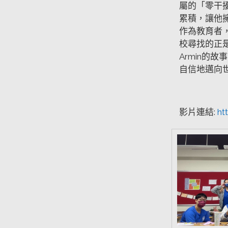
屬的「零干
累積，讓他
作為教育者
校尋找的正
Armin的
自信地邁向
影片連結:
ht