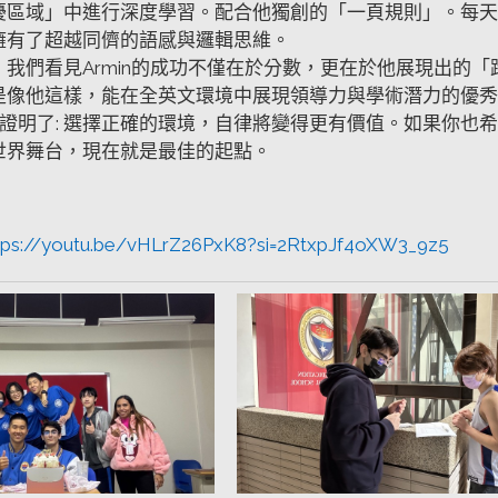
擾區域」中進行深度學習。配合他獨創的「一頁規則」。每天
擁有了超越同儕的語感與邏輯思維。
，我們看見Armin的成功不僅在於分數，更在於他展現出的
是像他這樣，能在全英文環境中展現領導力與學術潛力的優秀
故事證明了: 選擇正確的環境，自律將變得更有價值。如果你也
世界舞台，現在就是最佳的起點。
tps://youtu.be/vHLrZ26PxK8?si=2RtxpJf4oXW3_9z5